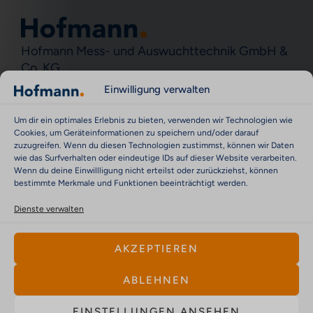
Hofmann Mess- und Auswuchttechnik GmbH &
Co. KG
Einwilligung verwalten
Werner-von-Siemens-Str. 21
64319 Pfungstadt
Um dir ein optimales Erlebnis zu bieten, verwenden wir Technologien wie
Deutschland
Cookies, um Geräteinformationen zu speichern und/oder darauf
L
I
Y
zuzugreifen. Wenn du diesen Technologien zustimmst, können wir Daten
wie das Surfverhalten oder eindeutige IDs auf dieser Website verarbeiten.
i
n
o
Wenn du deine Einwillligung nicht erteilst oder zurückziehst, können
bestimmte Merkmale und Funktionen beeinträchtigt werden.
n
s
u
PRODUKTE
Alle Produktgruppen
k
t
t
Dienste verwalten
Aktive Auswuchtsysteme
e
a
u
AKZEPTIEREN
Portable Geräte
d
g
b
i
r
e
Schleuderlösungen
ABLEHNEN
n
a
Speziallösungen
EINSTELLUNGEN ANSEHEN