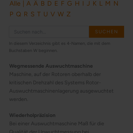
Alle
|
A
Ä
B
D
E
F
G
H
I
J
K
L
M
N
P
Q
R
S
T
U
V
W
Z
In diesem Verzeichnis gibt es 4-Namen, die mit dem
Buchstaben W beginnen.
Wegmessende Auswuchtmaschine
Maschine, auf der Rotoren oberhalb der
kritischen Drehzahl des Systems Rotor-
Auswuchtmaschinenlagerung ausgewuchtet
werden.
Wiederholpräzision
Bei einer Auswuchtmaschine Maß für die
Qualität der Unwuchtmessung bei