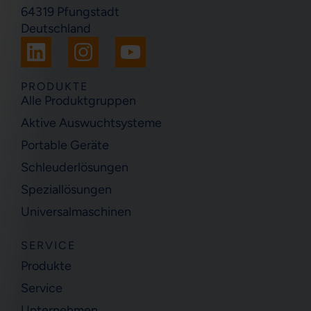
64319 Pfungstadt
Deutschland
L
I
Y
i
n
o
n
s
u
PRODUKTE
Alle Produktgruppen
k
t
t
Aktive Auswuchtsysteme
e
a
u
Portable Geräte
d
g
b
i
r
e
Schleuderlösungen
n
a
Speziallösungen
m
Universalmaschinen
SERVICE
Produkte
Service
Unternehmen