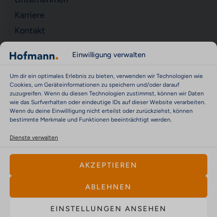
Karriere
Kontakt
KONTAKT
Einwilligung verwalten
Kontakt
Um dir ein optimales Erlebnis zu bieten, verwenden wir Technologien wie
Impressum
Cookies, um Geräteinformationen zu speichern und/oder darauf
zuzugreifen. Wenn du diesen Technologien zustimmst, können wir Daten
Datenschutz
wie das Surfverhalten oder eindeutige IDs auf dieser Website verarbeiten.
Wenn du deine Einwillligung nicht erteilst oder zurückziehst, können
Cookie-Richtlinie (EU)
bestimmte Merkmale und Funktionen beeinträchtigt werden.
Cyber Security & Vulnerability Reporting Policy
Dienste verwalten
AKZEPTIEREN
ABLEHNEN
© Hofmann Mess- und Auswuchttechnik GmbH
EINSTELLUNGEN ANSEHEN