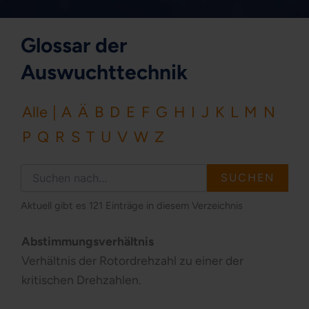
Glossar der
Auswuchttechnik
Alle
|
A
Ä
B
D
E
F
G
H
I
J
K
L
M
N
P
Q
R
S
T
U
V
W
Z
Aktuell gibt es 121 Einträge in diesem Verzeichnis
Abstimmungsverhältnis
Verhältnis der Rotordrehzahl zu einer der
kritischen Drehzahlen.