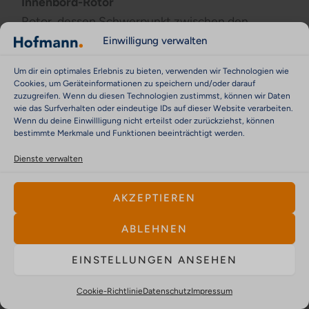
Innenbord-Rotor
Rotor, dessen Schwerpunkt zwischen den
Lagern liegt.
Einwilligung verwalten
Um dir ein optimales Erlebnis zu bieten, verwenden wir Technologien wie
Isotrope Lagerung
Cookies, um Geräteinformationen zu speichern und/oder darauf
Lagerung mit gleichen dynamischen
zuzugreifen. Wenn du diesen Technologien zustimmst, können wir Daten
wie das Surfverhalten oder eindeutige IDs auf dieser Website verarbeiten.
Eigenschaften in jeder radialen Richtung.
Wenn du deine Einwillligung nicht erteilst oder zurückziehst, können
bestimmte Merkmale und Funktionen beeinträchtigt werden.
Justage
Dienste verwalten
Beim Auswuchten der Prozess, eine Maschine
oder ein Gerät so einzustellen, dass die
AKZEPTIEREN
Messinformation in Unwuchteinheiten für die
ABLEHNEN
Lagerstellen und/oder die Ausgleichsebenen
eines Rotors umgerechnet wird.
EINSTELLUNGEN ANSEHEN
Kalibriermasse
Cookie-Richtlinie
Datenschutz
Impressum
Definierte Masse, um mit einem speziellen Rotor