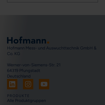
Hofmann Mess- und Auswuchttechnik GmbH &
Co. KG
Werner-von-Siemens-Str. 21
64319 Pfungstadt
Deutschland
L
I
Y
i
n
o
n
s
u
PRODUKTE
Alle Produktgruppen
k
t
t