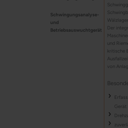
Schwingg
Schwingb
Schwingungsanalyse-
Wälzlager
und
Der integ
Betriebsauswuchtgerät
Maschinen
und Rieme
kritische
Ausfallze
von Anlag
Besonde
Erfass
Gerät
Drehza
zuverl