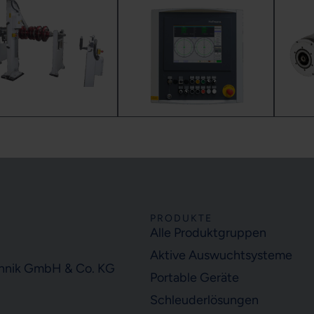
PRODUKTE
Alle Produktgruppen
Aktive Auswuchtsysteme
hnik GmbH & Co. KG
Portable Geräte
Schleuderlösungen