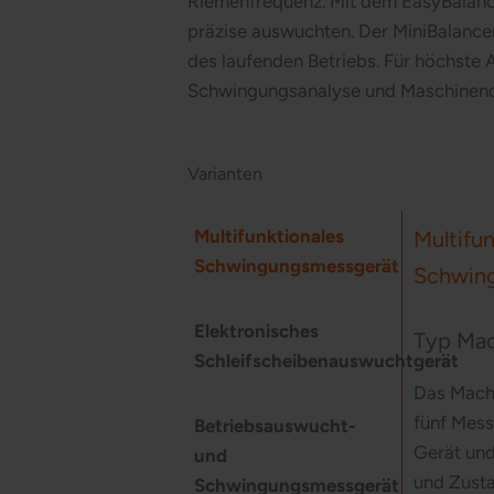
Riemenfrequenz. Mit dem EasyBalance
präzise auswuchten. Der MiniBalance
des laufenden Betriebs. Für höchste
Schwingungsanalyse und Maschinend
Varianten
Multifunktionales
Multifun
Schwingungsmessgerät
Schwin
Elektronisches
Typ Mac
Schleifscheibenauswuchtgerät
Das Mach
fünf Mess
Betriebsauswucht-
Gerät und
und
und Zusta
Schwingungsmessgerät