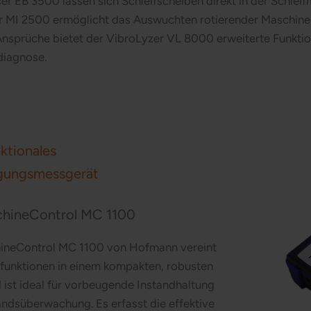
r EB 3500 lassen sich Schleifscheiben direkt in der Schlei
r MI 2500 ermöglicht das Auswuchten rotierender Maschine
 Ansprüche bietet der VibroLyzer VL 8000 erweiterte Funkt
iagnose.
ktionales
gungsmessgerät
hineControl MC 1100
ineControl MC 1100 von Hofmann vereint
funktionen in einem kompakten, robusten
 ist ideal für vorbeugende Instandhaltung
ndsüberwachung. Es erfasst die effektive