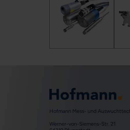
Hofmann Mess- und Auswuchttec
Werner-von-Siemens-Str. 21