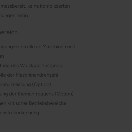
 messbereit, keine komplizierten
llungen nötig
bereich
ngungskontrolle an Maschinen und
en
tung des Wälzlagerzustands
lle der Maschinendrehzahl
raturmessung (Option)
sung der Riemenfrequenz (Option)
en kritischer Betriebsbereiche
ensfrüherkennung