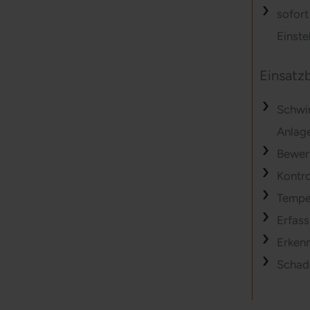
sofort
Einste
Einsatz
Schwi
Anlag
Bewer
Kontro
Tempe
Erfas
Erkenn
Schad