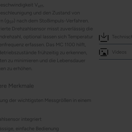
eschwindigkeit V
,
eff
eschleunigung und den Zustand von
n (g
) nach dem Stoßimpuls-Verfahren.
SP
rierte Drehzahlsensor misst zuverlässig die
drehzahl, optional lassen sich Temperatur
Technisc
nfrequenz erfassen. Das MC 1100 hilft,
Videos
 Betriebszustände frühzeitig zu erkennen,
iten zu minimieren und die Lebensdauer
en zu erhöhen.
re Merkmale
ung der wichtigsten Messgrößen in einem
hlsensor integriert
ässige, einfache Bedienung