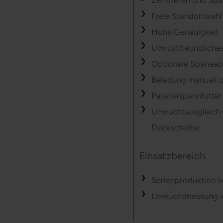
Zentrieren und Sp
Freie Standortwahl
Hohe Genauigkeit
Umrüstfreundliche
Optionale Späneab
Beladung manuell o
Parallelspannfutte
Unwuchtausgleich d
Deckscheibe
Einsatzbereich
Serienproduktion 
Unwuchtmessung in