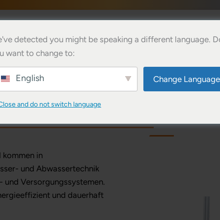
've detected you might be speaking a different language. D
u want to change to:
English
Change Language
Close and do not switch language
 für die moderne Serienfertigung
d kommen in
asser- und Abwassertechnik
ie- und Versorgungssystemen.
ergieeffizient und dauerhaft