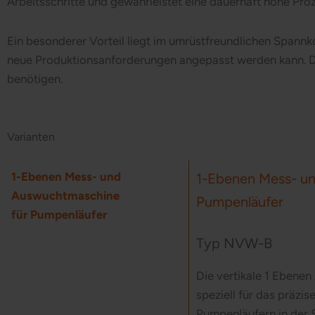
Arbeitsschritte und gewährleistet eine dauerhaft hohe Proz
Ein besonderer Vorteil liegt im umrüstfreundlichen Spannk
neue Produktionsanforderungen angepasst werden kann. D
benötigen.
Varianten
1-Ebenen Mess- und
1-Ebenen Mess- u
Auswuchtmaschine
Pumpenläufer
für Pumpenläufer
Typ NVW-B
Die vertikale 1 Eben
speziell für das präz
Pumpenläufern in der 