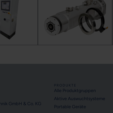
PRODUKTE
Alle Produktgruppen
Aktive Auswuchtsysteme
hnik GmbH & Co. KG
Portable Geräte