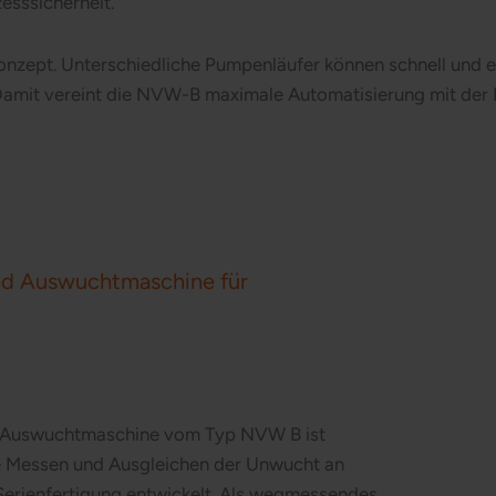
esssicherheit.
onzept. Unterschiedliche Pumpenläufer können schnell und e
amit vereint die NVW-B maximale Automatisierung mit der F
nd Auswuchtmaschine für
en Auswuchtmaschine vom Typ NVW B ist
ise Messen und Ausgleichen der Unwucht an
Serienfertigung entwickelt. Als wegmessendes