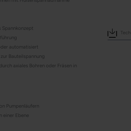
annen mit Hülsenspannaufnahme
s Spannkonzept
Tech
führung
der automatisiert
r zur Bauteilspannung
urch axiales Bohren oder Fräsen in
von Pumpenläufern
 einer Ebene