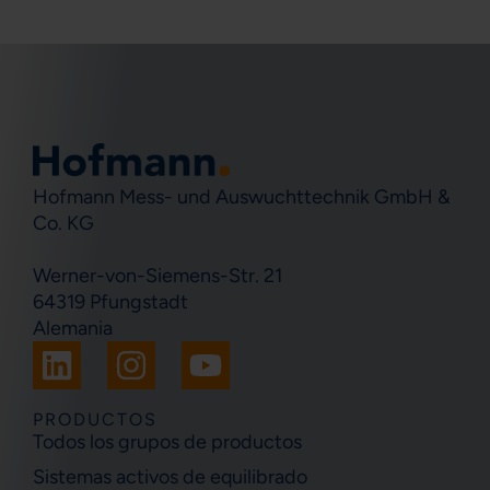
Hofmann Mess- und Auswuchttechnik GmbH &
Co. KG
Werner-von-Siemens-Str. 21
64319 Pfungstadt
Alemania
L
I
Y
i
n
o
n
s
u
PRODUCTOS
Todos los grupos de productos
k
t
t
Sistemas activos de equilibrado
e
a
u