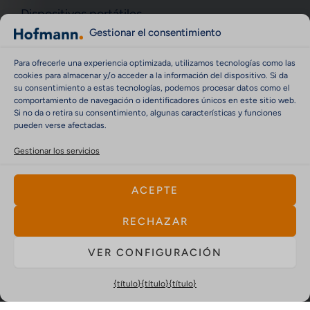
Dispositivos portátiles
d
g
b
Gestionar el consentimiento
i
r
e
Soluciones para Spin-Testing
n
a
Soluciones especiales
Para ofrecerle una experiencia optimizada, utilizamos tecnologías como las
m
cookies para almacenar y/o acceder a la información del dispositivo. Si da
Máquinas universales
su consentimiento a estas tecnologías, podemos procesar datos como el
comportamiento de navegación o identificadores únicos en este sitio web.
SERVICIO
Si no da o retira su consentimiento, algunas características y funciones
pueden verse afectadas.
Productos
Gestionar los servicios
Servicio
Empresa
ACEPTE
Empleo
RECHAZAR
Contacto
VER CONFIGURACIÓN
CONTACTO
Contacto
{título}
{título}
{título}
Aviso legal