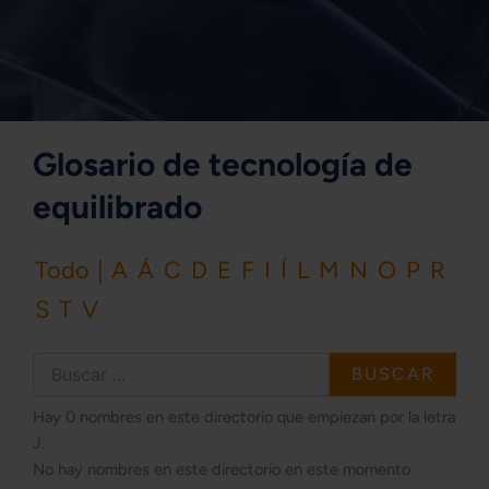
Glosario de tecnología de
equilibrado
Todo
|
A
Á
C
D
E
F
I
Í
L
M
N
O
P
R
S
T
V
Hay 0 nombres en este directorio que empiezan por la letra
J.
No hay nombres en este directorio en este momento