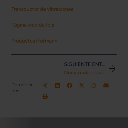
Transductor de vibraciones
Página web de Ibis
Productos Hofmann
Sigui
SIGUIENTE ENTRADA
Nueva colaboración: Cooperación con deineMaschine
Compartir
post: