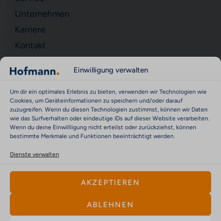
Unternehmen
Karriere
Kontakt
KONTAKT
Einwilligung verwalten
Kontakt
Um dir ein optimales Erlebnis zu bieten, verwenden wir Technologien wie
Impressum
Cookies, um Geräteinformationen zu speichern und/oder darauf
zuzugreifen. Wenn du diesen Technologien zustimmst, können wir Daten
Datenschutz
wie das Surfverhalten oder eindeutige IDs auf dieser Website verarbeiten.
Wenn du deine Einwillligung nicht erteilst oder zurückziehst, können
Cookie-Richtlinie (EU)
bestimmte Merkmale und Funktionen beeinträchtigt werden.
Cyber Security & Vulnerability Reporting Policy
Dienste verwalten
AKZEPTIEREN
ABLEHNEN