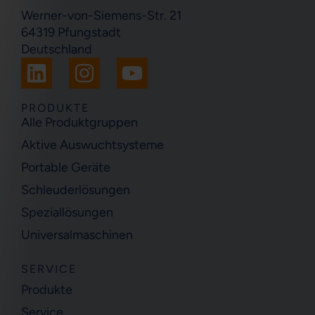
Werner-von-Siemens-Str. 21
64319 Pfungstadt
Deutschland
L
I
Y
i
n
o
n
s
u
PRODUKTE
Alle Produktgruppen
k
t
t
Aktive Auswuchtsysteme
e
a
u
Portable Geräte
d
g
b
i
r
e
Schleuderlösungen
n
a
Speziallösungen
m
Universalmaschinen
SERVICE
Produkte
Service