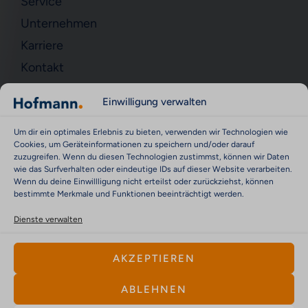
Service
Unternehmen
Karriere
Kontakt
KONTAKT
Einwilligung verwalten
Kontakt
Um dir ein optimales Erlebnis zu bieten, verwenden wir Technologien wie
Impressum
Cookies, um Geräteinformationen zu speichern und/oder darauf
zuzugreifen. Wenn du diesen Technologien zustimmst, können wir Daten
Datenschutz
wie das Surfverhalten oder eindeutige IDs auf dieser Website verarbeiten.
Wenn du deine Einwillligung nicht erteilst oder zurückziehst, können
Cookie-Richtlinie (EU)
bestimmte Merkmale und Funktionen beeinträchtigt werden.
Cyber Security & Vulnerability Reporting Policy
Dienste verwalten
AKZEPTIEREN
ABLEHNEN