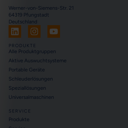
Werner-von-Siemens-Str. 21
64319 Pfungstadt
Deutschland
L
I
Y
i
n
o
n
s
u
PRODUKTE
Alle Produktgruppen
k
t
t
Aktive Auswuchtsysteme
e
a
u
Portable Geräte
d
g
b
i
r
e
Schleuderlösungen
n
a
Speziallösungen
m
Universalmaschinen
SERVICE
Produkte