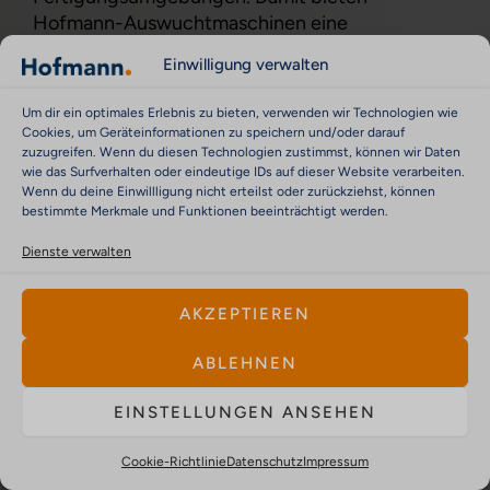
Hofmann-Auswuchtmaschinen eine
zuverlässige und wirtschaftliche Lösung für
Einwilligung verwalten
Hersteller und Instandhaltungsbetriebe im
Schienenfahrzeugbau.
Um dir ein optimales Erlebnis zu bieten, verwenden wir Technologien wie
Cookies, um Geräteinformationen zu speichern und/oder darauf
zuzugreifen. Wenn du diesen Technologien zustimmst, können wir Daten
MEHR ERFAHREN
wie das Surfverhalten oder eindeutige IDs auf dieser Website verarbeiten.
Wenn du deine Einwillligung nicht erteilst oder zurückziehst, können
bestimmte Merkmale und Funktionen beeinträchtigt werden.
Dienste verwalten
AKZEPTIEREN
ABLEHNEN
EINSTELLUNGEN ANSEHEN
Cookie-Richtlinie
Datenschutz
Impressum