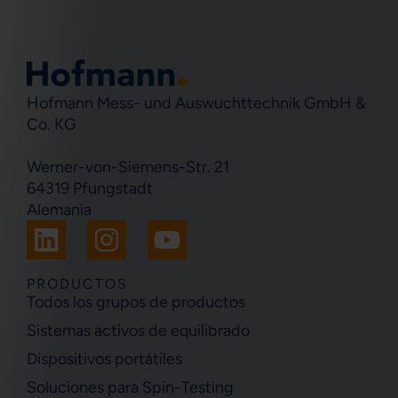
Hofmann Mess- und Auswuchttechnik GmbH &
Co. KG
Werner-von-Siemens-Str. 21
64319 Pfungstadt
Alemania
L
I
Y
i
n
o
n
s
u
PRODUCTOS
Todos los grupos de productos
k
t
t
Sistemas activos de equilibrado
e
a
u
Dispositivos portátiles
d
g
b
i
r
e
Soluciones para Spin-Testing