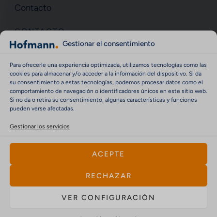
Contacto
CONTACTO
Gestionar el consentimiento
Contacto
Aviso legal
Para ofrecerle una experiencia optimizada, utilizamos tecnologías como las
cookies para almacenar y/o acceder a la información del dispositivo. Si da
Protección de datos
su consentimiento a estas tecnologías, podemos procesar datos como el
Directiva sobre cookies (UE)
comportamiento de navegación o identificadores únicos en este sitio web.
Si no da o retira su consentimiento, algunas características y funciones
Política de información sobre ciberseguridad y
pueden verse afectadas.
vulnerabilidad
Gestionar los servicios
ACEPTE
RECHAZAR
Hofmann Mess- und Auswuchttechnik GmbH &
VER CONFIGURACIÓN
Co. KG