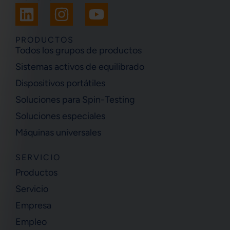
L
I
Y
i
n
o
n
s
u
PRODUCTOS
Todos los grupos de productos
k
t
t
Sistemas activos de equilibrado
e
a
u
Dispositivos portátiles
d
g
b
i
r
e
Soluciones para Spin-Testing
n
a
Soluciones especiales
m
Máquinas universales
SERVICIO
Productos
Servicio
Empresa
Empleo